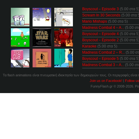
Boyscout – Episode 3
(5.00 στα 5
Scream In 30 Seconds
(5.00 στα 
Mario Mishaps
(5.00 στα 5)
Madness Combat 4 – A...
(5.00 στ
Boyscout – Episode 4
(5.00 στα 5
Boyscout – Episode 2
(5.00 στα 5
Karaoke
(5.00 στα 5)
Madness Combat 2 – R...
(5.00 στ
Boyscout – Episode 5
(5.00 στα 5
Madness Combat 3 – A...
(5.00 στ
Τα flash animations είναι πνευματική ιδιοκτησία των δημιουργών τους. Οι περιγραφές είναι
Join us on Facebook!
|
Follow us
FunnyFlash.gr © 2008-2026. P