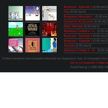
Boyscout – Episode 3
(5.00 στα 5
Play
(5.00 στα 5)
Brokeback Mountain I...
(5.00 στα 
Scream In 30 Seconds
(5.00 στα 
Mario Mishaps
(5.00 στα 5)
Madness Combat 4 – A...
(5.00 στ
Boyscout – Episode 4
(5.00 στα 5
Boyscout – Episode 2
(5.00 στα 5
Karaoke
(5.00 στα 5)
Madness Combat 2 – R...
(5.00 στ
Τα flash animations είναι πνευματική ιδιοκτησία των δημιουργών τους. Οι περιγραφές είναι
Join us on Facebook!
|
Follow us
FunnyFlash.gr © 2008-2026. P